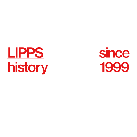
LIPPSの歴史は1999年4月、的場タカミツ
が東京・原宿に美容室を開業したことか
ら始まります。
目の前のお客様一人ひとりと真摯に向き
合い、クオリティーの高い独自の技術で